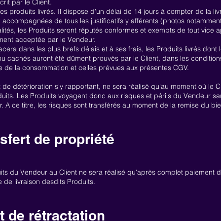
it par le Client.
 des produits livrés. Il dispose d'un délai de 14 jours à compter de la li
 accompagnées de tous les justificatifs y afférents (photos notamment
alités, les Produits seront réputés conformes et exempts de tout vice
ement acceptée par le Vendeur.
a dans les plus brefs délais et à ses frais, les Produits livrés dont 
ou cachés auront été dûment prouvés par le Client, dans les conditio
de de la consommation et celles prévues aux présentes CGV.
t de détérioration s'y rapportant, ne sera réalisé qu'au moment où le C
ts. Les Produits voyagent donc aux risques et périls du Vendeur sauf
r. A ce titre, les risques sont transférés au moment de la remise du bie
sfert de propriété
uits du Vendeur au Client ne sera réalisé qu'après complet paiement d
e de livraison desdits Produits.
t de rétractation