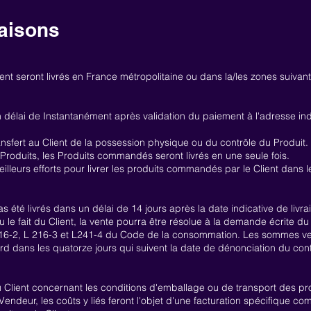
raisons
t seront livrés en France métropolitaine ou dans la/les zones suivant
n délai de Instantanément après validation du paiement à l'adresse ind
ransfert au Client de la possession physique ou du contrôle du Produit. 
s Produits, les Produits commandés seront livrés en une seule fois.
lleurs efforts pour livrer les produits commandés par le Client dans l
 été livrés dans un délai de 14 jours après la date indicative de livra
 le fait du Client, la vente pourra être résolue à la demande écrite du
 216-2, L 216-3 et L241-4 du Code de la consommation. Les sommes ver
tard dans les quatorze jours qui suivent la date de dénonciation du cont
 Client concernant les conditions d'emballage ou de transport des 
endeur, les coûts y liés feront l'objet d'une facturation spécifique co