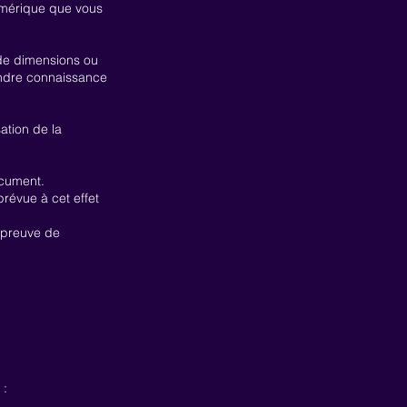
Numérique que vous
s de dimensions ou
endre connaissance
ation de la
ocument.
révue à cet effet
 preuve de
 :