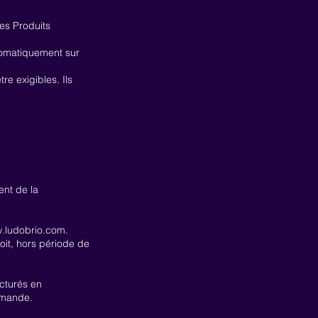
es Produits
tomatiquement sur
re exigibles. Ils
ent de la
.ludobrio.com
.
oit, hors période de
acturés en
ommande.