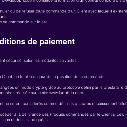
e
www.ludobrio.com
constitue la formation d'un contrat conclu à distanc
uler ou de refuser toute commande d'un Client avec lequel il existerait 
ure.
 de sa commande sur le site.
ditions de paiement
nt sécurisé, selon les modalités suivantes :
 Client, en totalité au jour de la pasation de la commande.
ngées en mode crypté grâce au protocole défini par le prestataire 
ncaires réalisée sur le site
www.ludobrio.com
.
ent ne seront considérés comme définitifs qu'après encaissement effec
céder à la délivrance des Produits commandés par le Client si celui-c
ditions ci-dessus indiquées.